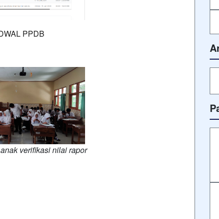
DWAL PPDB
A
P
ak verifikasi nilai rapor