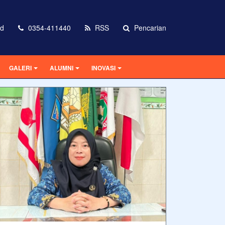
id
0354-411440
RSS
Pencarian
GALERI
ALUMNI
INOVASI