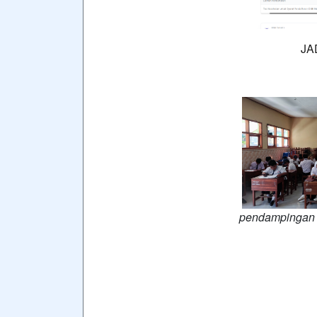
JA
pendampingan an