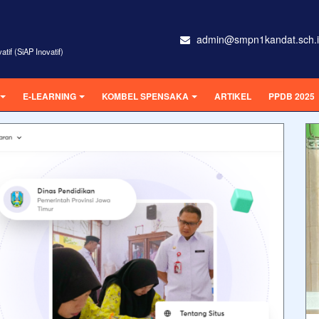
admin@smpn1kandat.sch.
tif (SiAP Inovatif)
E-LEARNING
KOMBEL SPENSAKA
ARTIKEL
PPDB 2025