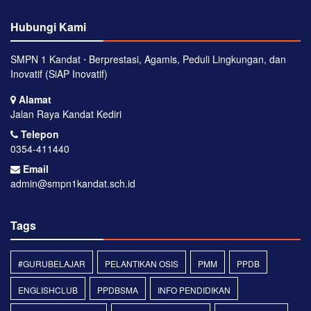
Hubungi Kami
SMPN 1 Kandat ⋅ Berprestasi, Agamis, Peduli Lingkungan, dan
Inovatif (SiAP Inovatif)
Alamat
Jalan Raya Kandat Kediri
Telepon
0354-411440
Email
admin@smpn1kandat.sch.id
Tags
#GURUBELAJAR
PELANTIKAN OSIS
PMM
PPDB
ENGLISHCLUB
PPDBSMA
INFO PENDIDIKAN