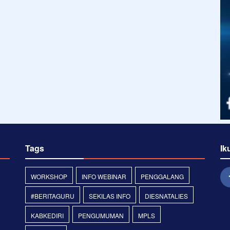
Tags
Ik
WORKSHOP
INFO WEBINAR
PENGGALANG
#BERITAGURU
SEKILAS INFO
DIESNATALIES
KABKEDIRI
PENGUMUMAN
MPLS