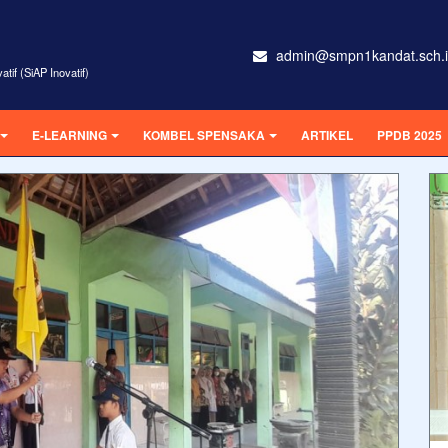
admin@smpn1kandat.sch.
tif (SiAP Inovatif)
E-LEARNING
KOMBEL SPENSAKA
ARTIKEL
PPDB 2025