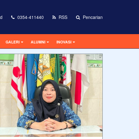
id
0354-411440
RSS
Pencarian
GALERI
ALUMNI
INOVASI