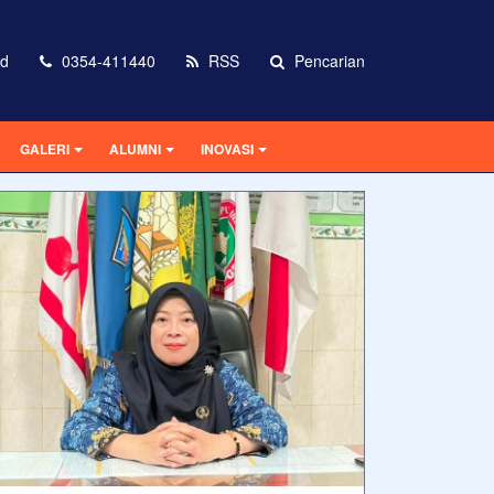
id
0354-411440
RSS
Pencarian
GALERI
ALUMNI
INOVASI