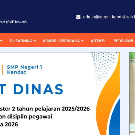
admin@smpn1kandat.sch.
tif (SiAP Inovatif)
E-LEARNING
KOMBEL SPENSAKA
ARTIKEL
PPDB 2025