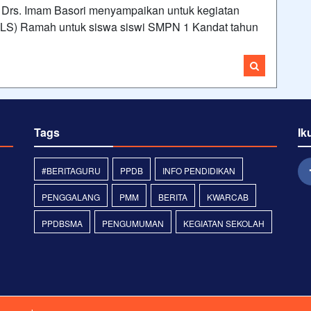
Drs. Imam Basori menyampaikan untuk kegiatan
LS) Ramah untuk siswa siswi SMPN 1 Kandat tahun
Tags
Ik
#BERITAGURU
PPDB
INFO PENDIDIKAN
PENGGALANG
PMM
BERITA
KWARCAB
PPDBSMA
PENGUMUMAN
KEGIATAN SEKOLAH