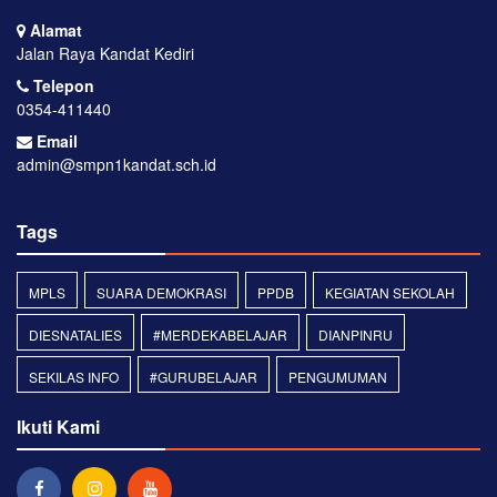
Alamat
Jalan Raya Kandat Kediri
Telepon
0354-411440
Email
admin@smpn1kandat.sch.id
Tags
MPLS
SUARA DEMOKRASI
PPDB
KEGIATAN SEKOLAH
DIESNATALIES
#MERDEKABELAJAR
DIANPINRU
SEKILAS INFO
#GURUBELAJAR
PENGUMUMAN
Ikuti Kami