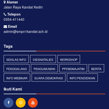
Alamat
Jalan Raya Kandat Kediri
Telepon
0354-411440
Email
admin@smpn1kandat.sch.id
Tags
SEKILAS INFO
DIESNATALIES
WORKSHOP
PENGGALANG
PENGUMUMAN
PPDBSMAJATIM
BERITA
INFO WEBINAR
SUARA DEMOKRASI
INFO PENDIDIKAN
Ikuti Kami