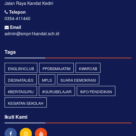
Jalan Raya Kandat Kediri
Telepon
0354-411440
Email
admin@smpn1kandat.sch.id
Tags
ENGLISHCLUB
PPDBSMAJATIM
KWARCAB
DIESNATALIES
MPLS
SUARA DEMOKRASI
#BERITAGURU
#GURUBELAJAR
INFO PENDIDIKAN
KEGIATAN SEKOLAH
Ikuti Kami