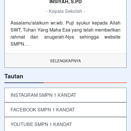
INSIYAH, S.PD
- Kepala Sekolah -
Assalamu'alaikum wr.wb. Puji syukur kepada Allah
SWT, Tuhan Yang Maha Esa yang telah memberikan
rahmat dan anugerah-Nya sehingga website
SMPN…
SELENGKAPNYA
Tautan
INSTAGRAM SMPN 1 KANDAT
FACEBOOK SMPN 1 KANDAT
YOUTUBE SMPN 1 KANDAT