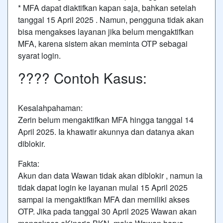
* MFA dapat diaktifkan kapan saja, bahkan setelah
tanggal 15 April 2025 . Namun, pengguna tidak akan
bisa mengakses layanan jika belum mengaktifkan
MFA, karena sistem akan meminta OTP sebagai
syarat login.
???? Contoh Kasus:
Kesalahpahaman:
Zerin belum mengaktifkan MFA hingga tanggal 14
April 2025. Ia khawatir akunnya dan datanya akan
diblokir.
Fakta:
Akun dan data Wawan tidak akan diblokir , namun ia
tidak dapat login ke layanan mulai 15 April 2025
sampai ia mengaktifkan MFA dan memiliki akses
OTP. Jika pada tanggal 30 April 2025 Wawan akan