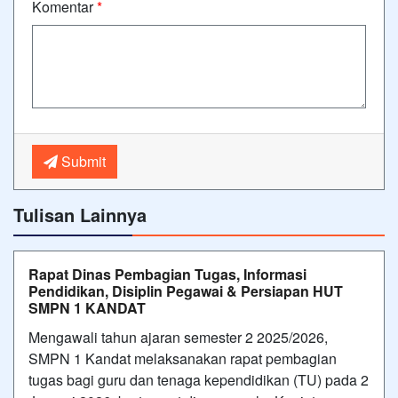
Komentar
*
Submit
Tulisan Lainnya
Rapat Dinas Pembagian Tugas, Informasi
Pendidikan, Disiplin Pegawai & Persiapan HUT
SMPN 1 KANDAT
Mengawali tahun ajaran semester 2 2025/2026,
SMPN 1 Kandat melaksanakan rapat pembagian
tugas bagi guru dan tenaga kependidikan (TU) pada 2