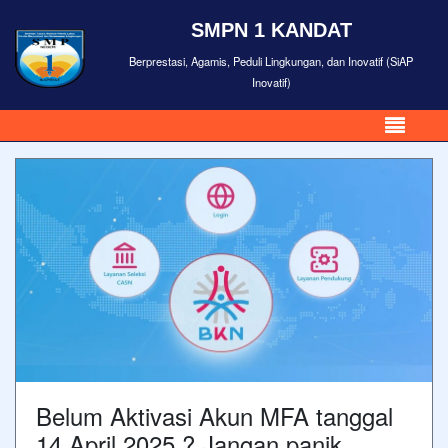
SMPN 1 KANDAT
Berprestasi, Agamis, Peduli Lingkungan, dan Inovatif (SiAP
Inovatif)
Belum Aktivasi Akun MFA tanggal
14 April 2025 ? Jangan panik,