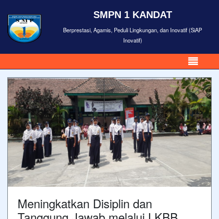
SMPN 1 KANDAT
Berprestasi, Agamis, Peduli Lingkungan, dan Inovatif (SiAP
Inovatif)
Meningkatkan Disiplin dan
Tanggung Jawab melalui LKBB