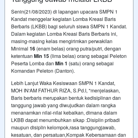
Senin(21/08/2023) di lapangan upacara SMPN 1
Kandat menggelar kegiatan Lomba Kreasi Baris
Berbaris (LKBB) bagi seluruh siswa SMPN 1 Kandat.
Dalam kegiatan Lomba Kreasi Baris Berbaris ini,
masing-masing kelas mengirimkan perwakilan
Minimal
1
6
(enam belas) orang putra/putri, dengan
ketentuan
Min
1
5
(lima belas) orang sebagai Peleton
Peserta Lomba dan
Min 1
(satu) orang sebagai
Komandan Peleton (Danton).
Lebih Lanjut Waka Kesiswaan SMPN 1 Kandat,
MOH IN'AM FATHUR RIZA, S.Pd.I, "menjelaskan,
Baris berbaris merupakan bentuk kedisiplinan dan
tanggung jawab yang diwujudkan dalam rangka
menanamkan nilai-nilai kebaikan, dimana dalam
LKBB dapat menumbuhkan sikap :Disiplin pribadi
maupun disiplin kelompok,rasa tanggungjawab,
kesatuan, dan persatuan,Kompak Kebersamaan dan