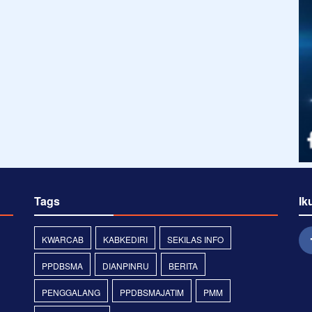
Tags
Ik
KWARCAB
KABKEDIRI
SEKILAS INFO
PPDBSMA
DIANPINRU
BERITA
PENGGALANG
PPDBSMAJATIM
PMM