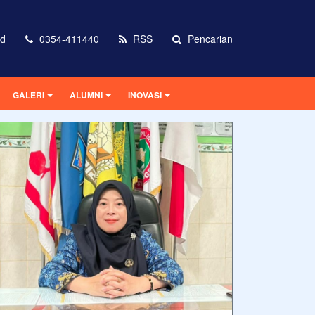
id
0354-411440
RSS
Pencarian
GALERI
ALUMNI
INOVASI