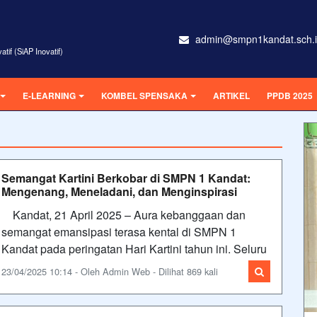
admin@smpn1kandat.sch.
tif (SiAP Inovatif)
E-LEARNING
KOMBEL SPENSAKA
ARTIKEL
PPDB 2025
Semangat Kartini Berkobar di SMPN 1 Kandat:
Mengenang, Meneladani, dan Menginspirasi
Kandat, 21 April 2025 – Aura kebanggaan dan
semangat emansipasi terasa kental di SMPN 1
Kandat pada peringatan Hari Kartini tahun ini. Seluru
23/04/2025 10:14 - Oleh Admin Web - Dilihat 869 kali