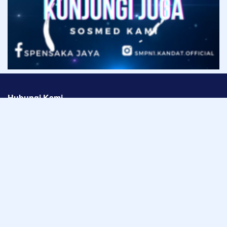
Hubungi Kami
SMPN 1 Kandat ⋅ Berprestasi, Agamis, Peduli Lingkungan, dan
Inovatif (SiAP Inovatif)
Alamat
Jalan Raya Kandat Kediri
Telepon
0354-411440
Email
admin@smpn1kandat.sch.id