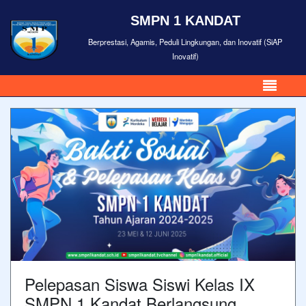
SMPN 1 KANDAT
Berprestasi, Agamis, Peduli Lingkungan, dan Inovatif (SiAP
Inovatif)
Pelepasan Siswa Siswi Kelas IX
SMPN 1 Kandat Berlangsung